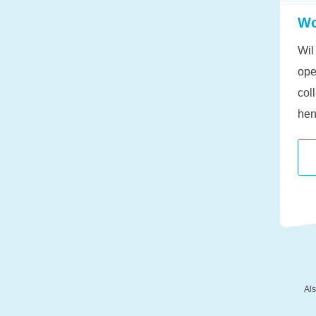
Wo
Wil
ope
col
hen
Als