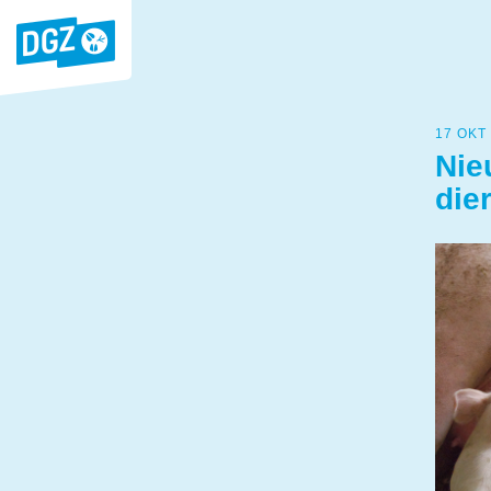
17 OKT
Nie
die