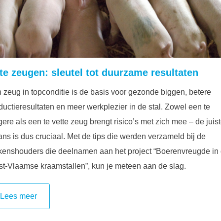
tte zeugen: sleutel tot duurzame resultaten
 zeug in topconditie is de basis voor gezonde biggen, betere
ductieresultaten en meer werkplezier in de stal. Zowel een te
ere als een te vette zeug brengt risico’s met zich mee – de juis
ans is dus cruciaal. Met de tips die werden verzameld bij de
kenshouders die deelnamen aan het project “Boerenvreugde in
t-Vlaamse kraamstallen”, kun je meteen aan de slag.
Lees meer