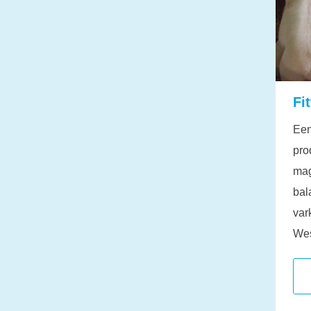
Fi
Een
pro
mag
bal
var
Wes