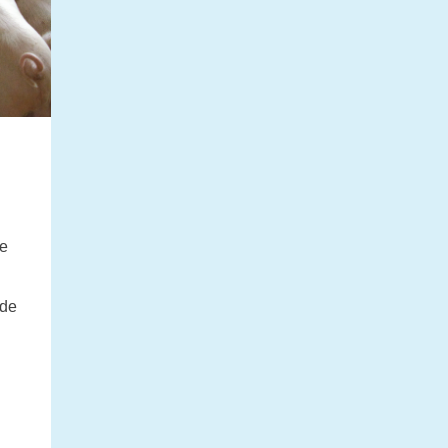
te
 de