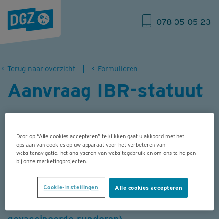
078 05 05 23
Terug naar overzicht
Formulieren
Aanvraag IBR-statuut
Met dit formulier kun je een nieuw IBR-
statuut aanvragen op een conventioneel
Door op “Alle cookies accepteren” te klikken gaat u akkoord met het
opslaan van cookies op uw apparaat voor het verbeteren van
beslag (statuut IBR gE negatief in transitie,
websitenavigatie, het analyseren van websitegebruik en om ons te helpen
bij onze marketingprojecten.
geen vaccinatie, statuut IBR-VRIJ met
mogelijk aanwezigheid van gevaccineerde
Cookie-instellingen
Alle cookies accepteren
runderen of statuut IBR-VRIJ zonder
gevaccineerde runderen).