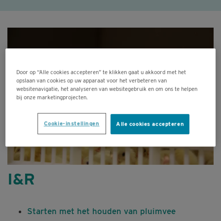
Door op “Alle cookies accepteren” te klikken gaat u akkoord met het
opslaan van cookies op uw apparaat voor het verbeteren van
websitenavigatie, het analyseren van websitegebruik en om ons te helpen
bij onze marketingprojecten.
Cookie-instellingen
Alle cookies accepteren
I&R
Starten met het houden van pluimvee