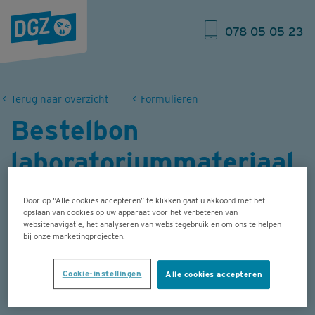
078 05 05 23
Terug naar overzicht
Formulieren
Bestelbon
laboratoriummateriaal
Kleinere hoeveelheden afnamemateriaal
Door op “Alle cookies accepteren” te klikken gaat u akkoord met het
opslaan van cookies op uw apparaat voor het verbeteren van
(maximaal 5 bloeddozen) kan je vragen aan
websitenavigatie, het analyseren van websitegebruik en om ons te helpen
bij onze marketingprojecten.
onze koerier. Gebruik dit formulier om
grotere hoeveelheden bloedbuisjes,
Cookie-instellingen
Alle cookies accepteren
bloeddozen, melkdozen,