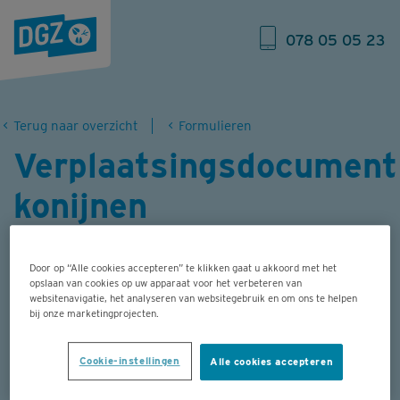
078 05 05 23
Terug naar overzicht
Formulieren
Verplaatsingsdocument
konijnen
Voor het transport van konijnen bestaat er
Door op “Alle cookies accepteren” te klikken gaat u akkoord met het
geen wettelijk vastgelegd model. Hieronder
opslaan van cookies op uw apparaat voor het verbeteren van
websitenavigatie, het analyseren van websitegebruik en om ons te helpen
kan je een modelformulier downloaden.
bij onze marketingprojecten.
Cookie-instellingen
Alle cookies accepteren
I&R