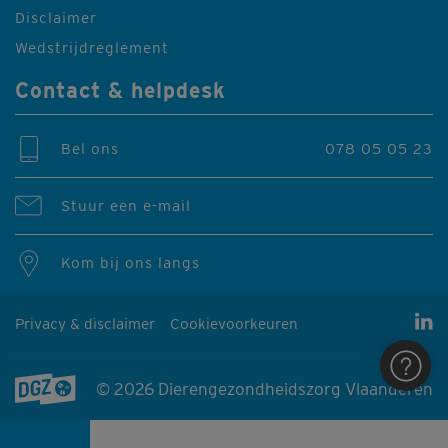
Disclaimer
Wedstrijdreglement
Contact & helpdesk
Bel ons
078 05 05 23
Stuur een e-mail
Kom bij ons langs
Privacy & disclaimer
Cookievoorkeuren
H
© 2026 Dierengezondheidszorg Vlaanderen
Producten & diensten