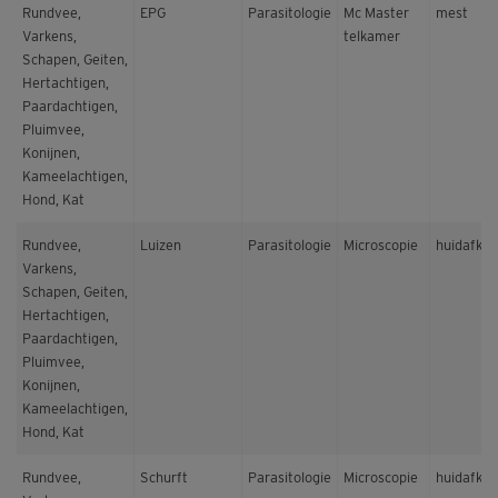
Rundvee,
EPG
Parasitologie
Mc Master
mest
Varkens,
telkamer
Schapen, Geiten,
Hertachtigen,
Paardachtigen,
Pluimvee,
Konijnen,
Kameelachtigen,
Hond, Kat
Rundvee,
Luizen
Parasitologie
Microscopie
huidafkra
Varkens,
Schapen, Geiten,
Hertachtigen,
Paardachtigen,
Pluimvee,
Konijnen,
Kameelachtigen,
Hond, Kat
Rundvee,
Schurft
Parasitologie
Microscopie
huidafkra