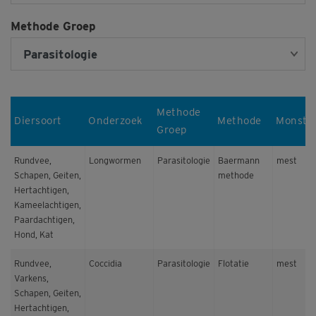
Methode Groep
Methode
Diersoort
Onderzoek
Methode
Monste
Groep
Rundvee,
Longwormen
Parasitologie
Baermann
mest
Schapen, Geiten,
methode
Hertachtigen,
Kameelachtigen,
Paardachtigen,
Hond, Kat
Rundvee,
Coccidia
Parasitologie
Flotatie
mest
Varkens,
Schapen, Geiten,
Hertachtigen,