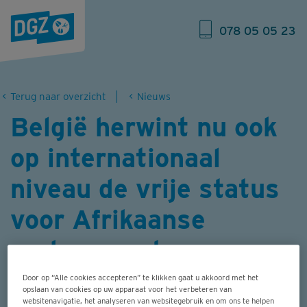
078 05 05 23
Terug naar overzicht
Nieuws
België herwint nu ook
op internationaal
niveau de vrije status
voor Afrikaanse
varkenspest
Door op “Alle cookies accepteren” te klikken gaat u akkoord met het
Nadat de Europese Commissie op 20
opslaan van cookies op uw apparaat voor het verbeteren van
websitenavigatie, het analyseren van websitegebruik en om ons te helpen