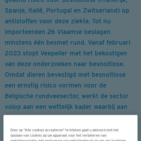
Spanje, Italië, Portugal en Zwitserland) op
antistoffen voor deze ziekte. Tot nu
importeerden 26 Vlaamse beslagen
minstens één besmet rund. Vanaf februari
2023 stopt Veepeiler met het bekostigen
van deze onderzoeken naar besnoitiose.
Omdat dieren bevestigd met besnoitiose
een ernstig risico vormen voor de
Belgische rundveesector, werkt de sector
volop aan een wettelijk kader waarbij aan
deze dieren beperkingen zullen worden
opgelegd.
Door op “Alle cookies accepteren” te klikken gaat u akkoord met het
opslaan van cookies op uw apparaat voor het verbeteren van
websitenavigatie, het analyseren van websitegebruik en om ons te helpen