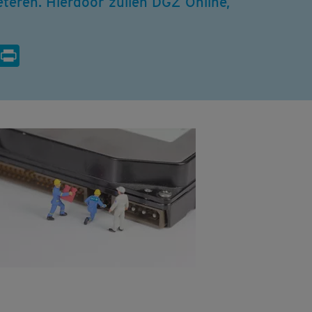
teren. Hierdoor zullen DGZ Online,
p
Email
Print