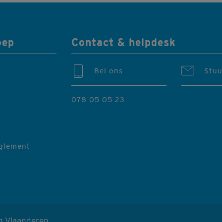
oep
Contact & helpdesk
Bel ons
Stuu
078 05 05 23
eglement
g Vlaanderen