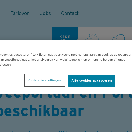
n
Tarieven
Jobs
Contact
KIES
JE
DIER
e cookies accepteren” te klikken gaat u akkoord met het opslaan van cookies op uw appar
Onderhoudswerken aan ICT-infrastructuur: DGZ Online, Veeportaal en Portaal zaterdag tijdelijk niet beschikbaar
an websitenavigatie, het analyseren van websitegebruik en om ons te helpen bij onze
ojecten.
rken aan ICT-inf
Cookie-instellingen
Alle cookies accepteren
Veeportaal en Por
t beschikbaar