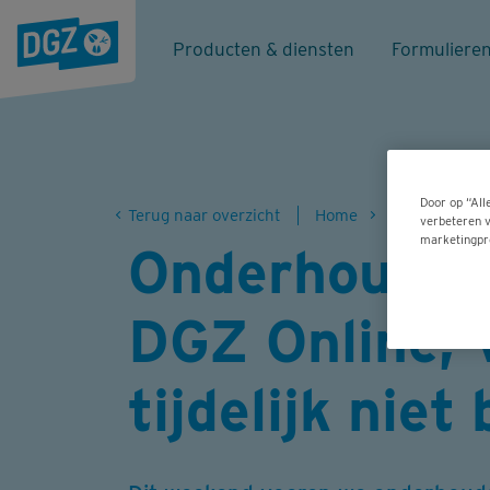
Producten & diensten
Formuliere
Door op “All
Terug naar overzicht
Home
Nieuws
verbeteren v
marketingpr
Onderhoudswe
DGZ Online, 
tijdelijk nie