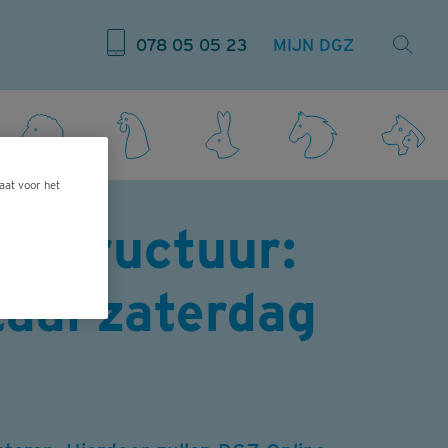
078 05 05 23
MIJN DGZ
aat voor het
rastructuur:
taal zaterdag