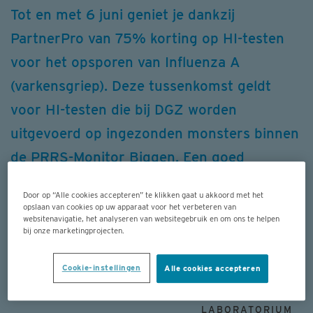
Tot en met 6 juni geniet je dankzij
PartnerPro van 75% korting op HI-testen
voor het opsporen van Influenza A
(varkensgriep). Deze tussenkomst geldt
voor HI-testen die bij DGZ worden
uitgevoerd op ingezonden monsters binnen
de PRRS-Monitor Biggen. Een goed
moment dus om na te gaan of varkensgriep
Door op “Alle cookies accepteren” te klikken gaat u akkoord met het
circuleert op jouw bedrijf en om gericht
opslaan van cookies op uw apparaat voor het verbeteren van
websitenavigatie, het analyseren van websitegebruik en om ons te helpen
actie te ondernemen.
bij onze marketingprojecten.
Cookie-instellingen
Alle cookies accepteren
26 MAART 2026
LABORATORIUM