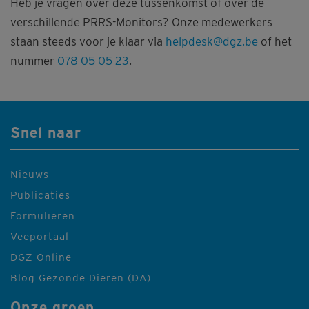
Heb je vragen over deze tussenkomst of over de
verschillende PRRS-Monitors? Onze medewerkers
staan steeds voor je klaar via
helpdesk@dgz.be
of het
nummer
078 05 05 23
.
Snel naar
Nieuws
Publicaties
Formulieren
Veeportaal
DGZ Online
Blog Gezonde Dieren (DA)
Onze groep