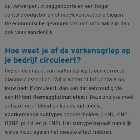
op verwerpen, vroeggeboorte en een hoger
aantal doodgeboren of niet-levensvatbare biggen.
De
economische gevolgen
van een uitbraak zijn dan
ook vaak aanzienlijk.
Hoe weet je of de varkensgriep op
je bedrijf circuleert?
Gezien de impact van varkensgriep is een correcte
diagnose essentieel. Wil je weten of Influenza A op
jouw bedrijf circuleert, dan kan dat eenvoudig via
een
HI-test (hemagglutinatietest
). Deze analyse meet
antistoffen in bloed en kan de
vijf meest
voorkomende subtypes
onderscheiden (H1N1, H1N2,
H3N2, pH1N1 en pH1N2). Het subtype bepaalt namelijk
welke maatregelen het meeste effect hebben.