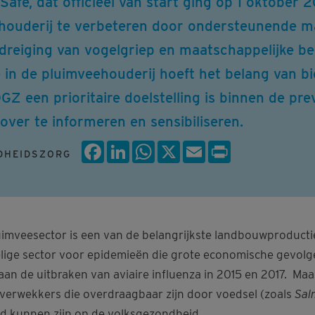
fe, dat officieel van start ging op 1 oktober 2
ehouderij te verbeteren door ondersteunende ma
an dreiging van vogelgriep en maatschappelijke
e in de pluimveehouderij hoeft het belang van b
GZ een prioritaire doelstelling is binnen de pr
rover te informeren en sensibiliseren.
Facebook
LinkedIn
WhatsApp
X
Email
Print
DHEIDSZORG
uimveesector is een van de belangrijkste landbouwproductie
lige sector voor epidemieën die grote economische gevol
an de uitbraken van aviaire influenza in 2015 en 2017. Maa
everwekkers die overdraagbaar zijn door voedsel (zoals
Sal
ed kunnen zijn op de volksgezondheid.