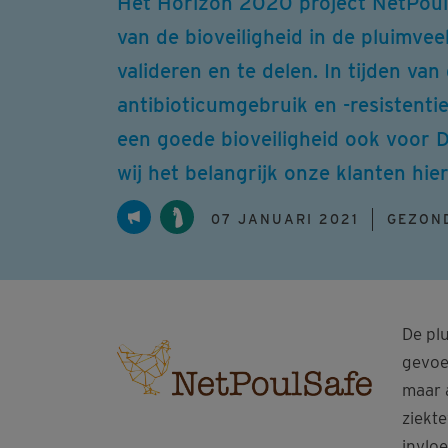
Het Horizon 2020 project NetPoulSa
van de bioveiligheid in de pluimve
valideren en te delen. In tijden v
antibioticumgebruik en -resistenti
een goede bioveiligheid ook voor D
wij het belangrijk onze klanten hie
07 JANUARI 2021
GEZON
De pl
gevoe
maar a
ziekt
invlo