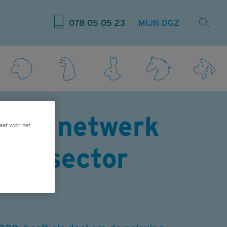
078 05 05 23
MIJN DGZ
pees netwerk
aat voor het
mvee sector