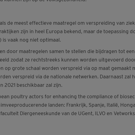
n als de meest effectieve maatregel om verspreiding van z
aktijken zijn in heel Europa bekend, maar de toepassing 
) is vaak nog niet optimaal.
oen door maatregelen samen te stellen die bijdragen tot een 
deeld zodat ze rechtstreeks kunnen worden uitgevoerd door
en op grote schaal worden verspreid via op maat gemaakt m
orden verspreid via de nationale netwerken. Daarnaast zal
n 2021 beschikbaar zal zijn.
an poultry actors for enhancing the compliance of biosec
imveeproducerende landen: Frankrijk, Spanje, Italië, Hongar
e faculteit Diergeneeskunde van de UGent, ILVO en Vetworks