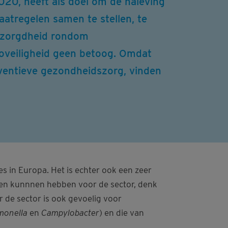
020, heeft als doel om de naleving
atregelen samen te stellen, te
 bezorgdheid rondom
ioveiligheid geen betoog. Omdat
eventieve gezondheidszorg, vinden
s in Europa. Het is echter ook een zeer
gen kunnnen hebben voor de sector, denk
r de sector is ook gevoelig voor
monella
en
Campylobacter
) en die van