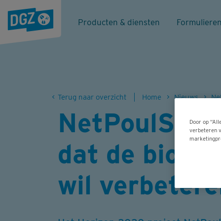
Producten & diensten
Formuliere
Terug naar overzicht
Home
Nieuws
NetPoulSafe
Door op “All
verbeteren v
marketingpr
dat de biovei
wil verbeter