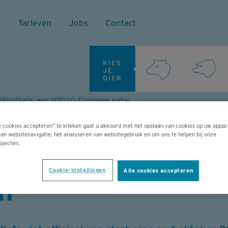
n
Tarieven
Jobs
Contact
KIES
JE
DIER
NetPoulSafe: een H2020 Europees netwerk dat de bioveiligheid in de pluimvee sector wil verbeteren
: een H2020 Euro
e cookies accepteren” te klikken gaat u akkoord met het opslaan van cookies op uw appar
an websitenavigatie, het analyseren van websitegebruik en om ons te helpen bij onze
ojecten.
ligheid in de plui
Cookie-instellingen
Alle cookies accepteren
en