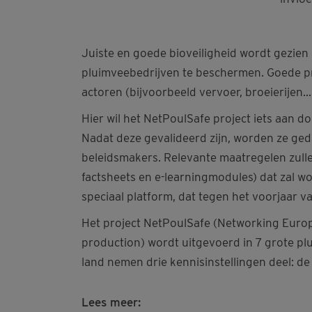
Juiste en goede bioveiligheid wordt gezie
pluimveebedrijven te beschermen. Goede pr
actoren (bijvoorbeeld vervoer, broeierijen...
Hier wil het NetPoulSafe project iets aan d
Nadat deze gevalideerd zijn, worden ze ge
beleidsmakers. Relevante maatregelen zull
factsheets en e-learningmodules) dat zal w
speciaal platform, dat tegen het voorjaar va
Het project NetPoulSafe (Networking Europe
production) wordt uitgevoerd in 7 grote plu
land nemen drie kennisinstellingen deel: d
Lees meer: