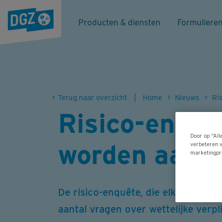
Producten & diensten
Formuliere
Terug naar overzicht
Home
Nieuws
Risico-enquêt
Door op “All
worden aang
verbeteren v
marketingpr
De risico-enquête, die elk varkensbe
aantal vragen over wettelijke verpl