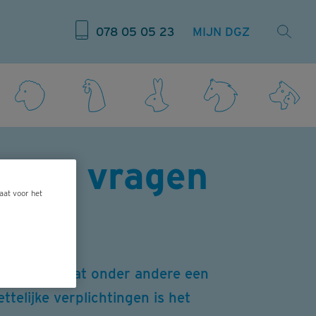
078 05 05 23
MIJN DGZ
ichte vragen
aat voor het
ierenarts, bevat onder andere een
ttelijke verplichtingen is het