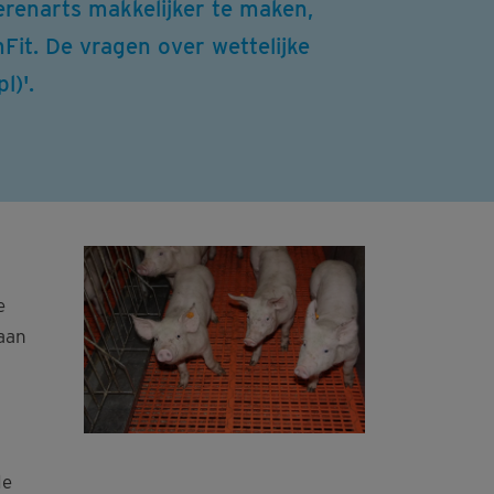
erenarts makkelijker te maken,
Fit. De vragen over wettelijke
l)'.
e
raan
de