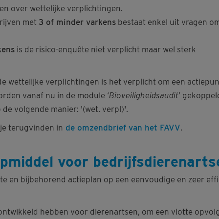
n over wettelijke verplichtingen.
rijven met
3 of minder varkens
bestaat enkel uit vragen o
kens
is de risico-enquête niet verplicht maar wel sterk
e wettelijke verplichtingen is het verplicht om een actiepun
orden vanaf nu in de module ‘
Bioveiligheidsaudit
’ gekoppel
 de volgende manier: '(wet. verpl)'.
je terugvinden in
de omzendbrief van het FAVV
.
lpmiddel voor bedrijfsdierenarts
ête en bijbehorend actieplan op een eenvoudige en zeer effi
 ontwikkeld hebben voor dierenartsen, om een vlotte opvol