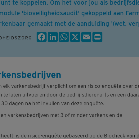
unt te koppelen. Om het voor jou als bedrijfsdi
odule 'bioveiligheidsaudit' gekoppeld aan Farm
rkenbaar gemaakt met de aanduiding '(wet. verp
Facebook
LinkedIn
WhatsApp
X
Email
Print
DHEIDSZORG
rkensbedrijven
an elk varkensbedrijf verplicht om een risico-enquête over d
n te laten uitvoeren door de bedrijfsdierenarts en een daa
e 30 dagen na het invullen van deze enquête.
en varkensbedrijven met 3 of minder varkens en de
heeft, is de risico-enquête gebaseerd op de Biocheck van 