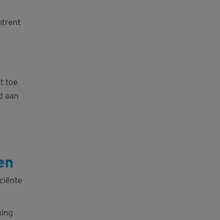
mtrent
t toe
d aan
en
ciënte
ging