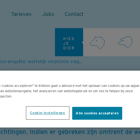
n
Tarieven
Jobs
Contact
KIES
JE
DIER
Risico-enquête: wettelijk verplichte vragen worden aangeduid
e: wettelijk verpl
e cookies accepteren” te klikken gaat u akkoord met het opslaan van cookies op uw appar
eduid
an websitenavigatie, het analyseren van websitegebruik en om ons te helpen bij onze
ojecten.
Cookie-instellingen
Alle cookies accepteren
drijf jaarlijks laat invullen door zijn bedrijfsd
ichtingen. Indien er gebreken zijn omtrent de we