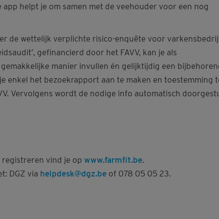
e app helpt je om samen met de veehouder voor een nog
er de wettelijk verplichte risico-enquête voor varkensbedri
idsaudit’, gefinancierd door het FAVV, kan je als
 gemakkelijke manier invullen én gelijktijdig een bijbehore
je enkel het bezoekrapport aan te maken en toestemming t
V. Vervolgens wordt de nodige info automatisch doorgest
t registreren vind je op
www.farmfit.be
.
et: DGZ via
helpdesk@dgz.be
of 078 05 05 23.