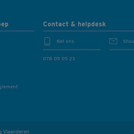
oep
Contact & helpdesk
Bel ons
Stuu
078 05 05 23
eglement
g Vlaanderen