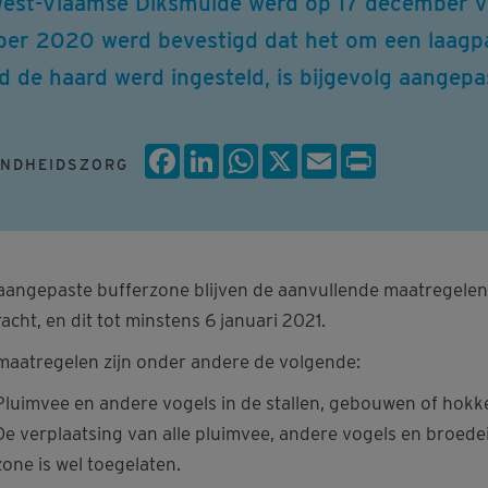
 West-Vlaamse Diksmuide werd op 17 december v
er 2020 werd bevestigd dat het om een laagpath
d de haard werd ingesteld, is bijgevolg aangepa
Facebook
LinkedIn
WhatsApp
X
Email
Print
NDHEIDSZORG
 aangepaste bufferzone blijven de aanvullende maatregelen
acht, en dit tot minstens 6 januari 2021.
maatregelen zijn onder andere de volgende:
Pluimvee en andere vogels in de stallen, gebouwen of hok
De verplaatsing van alle pluimvee, andere vogels en broed
zone is wel toegelaten.