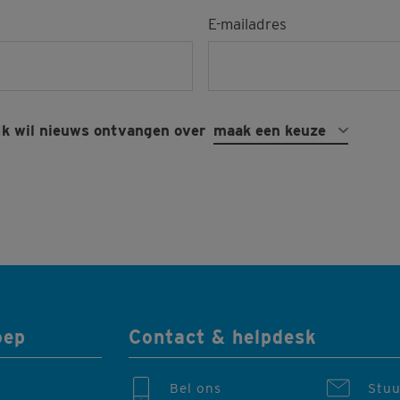
E-mailadres
Ik wil nieuws ontvangen over
maak een keuze
oep
Contact & helpdesk
Bel ons
Stuu