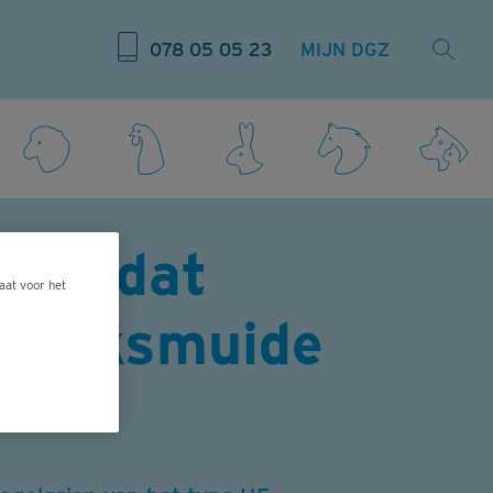
078 05 05 23
MIJN DGZ
irus dat
aat voor het
in Diksmuide