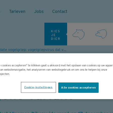
n
Tarieven
Jobs
Contact
KIES
JE
DIER
Update vogelgriep: vogelgriepvirus dat vorige week werd vastgesteld in Diksmuide is laagpathogene variant
riep: vogelgriepv
e cookies accepteren” te klikken gaat u akkoord met het opslaan van cookies op uw appar
an websitenavigatie, het analyseren van websitegebruik en om ons te helpen bij onze
werd vastgesteld 
ojecten.
Cookie-instellingen
Alle cookies accepteren
gene variant