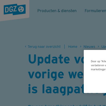
Producten & diensten
Formuliere
Terug naar overzicht
Home
Nieuws
Update vogelg
Door op “All
verbeteren v
vorige week 
marketingpr
is laagpatho