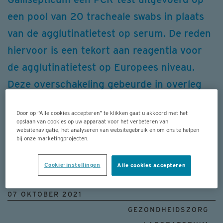
een pool van 20 tracheale swabs in plaats
van de agglutinatietest op serum. De reden
hiervoor is een tekort aan reagentia voor
de agglutinatietest op Europees niveau.
Deze overschakeling gebeurde in overleg
met de bevoegde autoriteiten. DGZ voert
Door op “Alle cookies accepteren” te klikken gaat u akkoord met het
de PCR-test driemaal per week uit. De
opslaan van cookies op uw apparaat voor het verbeteren van
websitenavigatie, het analyseren van websitegebruik en om ons te helpen
doorlooptijd van de test bedraagt maximaal
bij onze marketingprojecten.
3 werkdagen.
Cookie-instellingen
Alle cookies accepteren
07 OKTOBER 2021
GEZONDHEIDSZORG