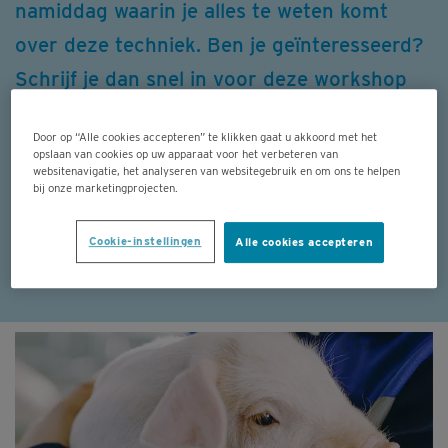
namiddag waarin je alles te weten komt
over deze techniek. Ben je geïnteresseerd?
Schrijf je dan snel in voor deze workshop
die doorgaat op donderdag 15 december.
Door op “Alle cookies accepteren” te klikken gaat u akkoord met het
opslaan van cookies op uw apparaat voor het verbeteren van
websitenavigatie, het analyseren van websitegebruik en om ons te helpen
bij onze marketingprojecten.
01 DECEMBER 2022
GEZONDHEIDSZORG
Cookie-instellingen
Alle cookies accepteren
Facebook
LinkedIn
WhatsApp
X
Email
Print