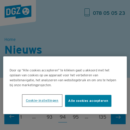
078 05 05 23
Home
Nieuws
Door op “Alle cookies accepteren” te klikken gaat u akkoord met het
opslaan van cookies op uw apparaat voor het verbeteren van
websitenavigatie, het analyseren van websitegebruik en om ons te helpen
944 Resultaten
bij onze marketingprojecten.
TOON FILTERS
652 tot 658 van de 944 resultaten
Cookie-instellingen
Alle cookies accepteren
1
...
93
94
95
...
135