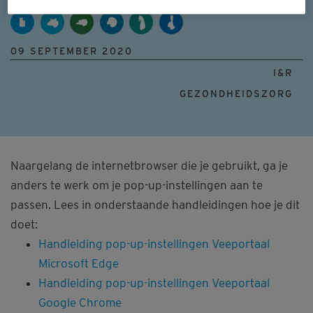
09 SEPTEMBER 2020
I&R
GEZONDHEIDSZORG
Naargelang de internetbrowser die je gebruikt, ga je
anders te werk om je pop-up-instellingen aan te
passen. Lees in onderstaande handleidingen hoe je dit
doet:
Handleiding pop-up-instellingen Veeportaal
Microsoft Edge
Handleiding pop-up-instellingen Veeportaal
Google Chrome