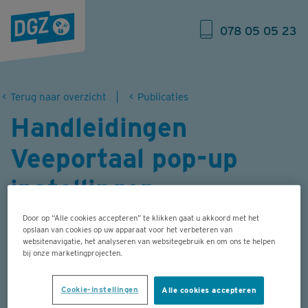
078 05 05 23
Terug naar overzicht
Publicaties
Handleidingen
Veeportaal pop-up
instellingen
Door op “Alle cookies accepteren” te klikken gaat u akkoord met het
Hoe kan je vermijden dat je internetbrowser
opslaan van cookies op uw apparaat voor het verbeteren van
websitenavigatie, het analyseren van websitegebruik en om ons te helpen
(Microsoft Edge, Google Chrome, Mozilla
bij onze marketingprojecten.
Firefox) pop-up berichten in Veeportaal
Cookie-instellingen
Alle cookies accepteren
blokkeert?