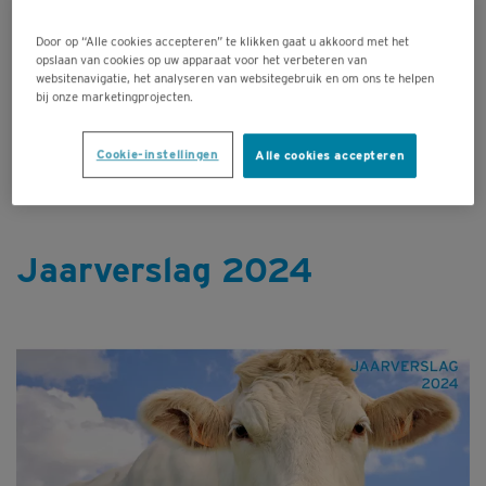
'Jaarverslag 2025', je naam en adres
Door op “Alle cookies accepteren” te klikken gaat u akkoord met het
naar
helpdesk@dgz.be
.
opslaan van cookies op uw apparaat voor het verbeteren van
We wensen jou veel leesplezier!
websitenavigatie, het analyseren van websitegebruik en om ons te helpen
bij onze marketingprojecten.
PDF JAARVERSLAG 2025
Cookie-instellingen
Alle cookies accepteren
Jaarverslag 2024