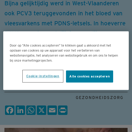
Bijna gelijktijdig werd in West-Vlaanderen
ook PCV3 teruggevonden in het bloed van
vleesvarkens met PDNS-letsels. In hoeverre
PCV3 verantwoordelijk is voor dit
ziektebeeld, is nog onduidelijk. Daarom
Door op “Alle cookies accepteren” te klikken gaat u akkoord met het
opslaan van cookies op uw apparaat voor het verbeteren van
zoekt Veepeiler Varken deelnemers voor
websitenavigatie, het analyseren van websitegebruik en om ons te helpen
bij onze marketingprojecten.
haar project om dit verder uit te zoeken.
Cookie-instellingen
Alle cookies accepteren
06 NOVEMBER 2019
GEZONDHEIDSZORG
Facebook
LinkedIn
WhatsApp
X
Email
Print