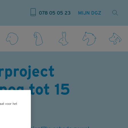
078 05 05 23
MIJN DGZ
rproject
nog tot 15
aat voor het