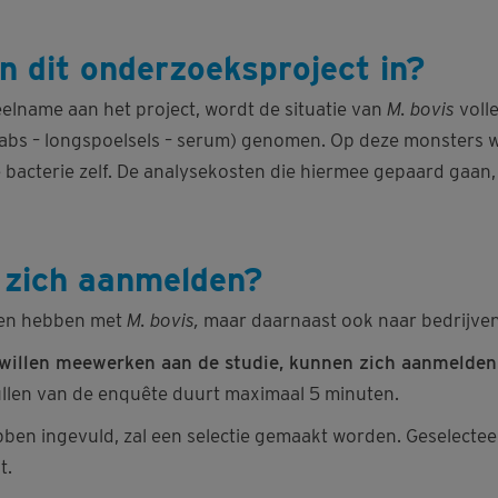
n dit onderzoeksproject in?
eelname aan het project, wordt de situatie van
M. bovis
voll
abs – longspoelsels – serum) genomen. Op deze monsters 
e bacterie zelf. De analysekosten die hiermee gepaard gaan
n zich aanmelden?
emen hebben met
M. bovis,
maar daarnaast ook naar
bedrijve
e willen meewerken aan de studie, kunnen zich aanmelden
vullen van de enquête duurt maximaal 5 minuten.
ebben ingevuld, zal een selectie gemaakt worden. Geselec
t.