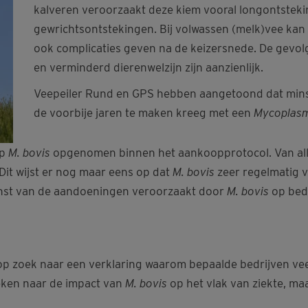
kalveren veroorzaakt deze
kiem
vooral
longontsteki
gewrichtsontstekingen.
Bij volwassen (melk)vee kan
ook
complicaties
geven
na de keizersnede.
De gevol
en verminderd dierenwelzijn zijn aanzienlijk.
Veepeiler Rund en GPS hebben aangetoond dat minst
de voorbije jaren te maken kreeg met een
Mycoplas
op
M. bovis
opgenomen binnen het aankoopprotocol. Van all
 Dit wijst er nog maar eens op dat
M. bovis
zeer regelmatig 
ernst van de aandoeningen veroorzaakt door
M. bovis
op bedr
t op zoek naar een verklaring waarom bepaalde bedrijven v
eken naar de impact van
M. bovis
op het vlak van ziekte, m