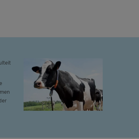
lteit
e
Samen
der