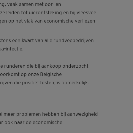
ng, vaak
samen
met oor- en
 ze
leiden tot uierontsteking
en
bij vleesvee
gen op
het
vlak van economische verliezen
ens een kwart van alle rundveebedrijven
ma
-infectie.
e runderen die bij aankoop onderzocht
voorkomt op onze Belgische
ijven die positief testen, is opmerkelijk.
eel meer problemen hebben bij aanwezigheid
aar ook naar de economische