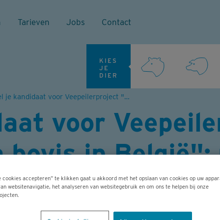
n
Tarieven
Jobs
Contact
KIES
JE
DIER
Stel je kandidaat voor Veepeilerproject "Mycoplasma bovis in België": nog tot 15 oktober
daat voor Veepeile
bovis in België": 
e cookies accepteren” te klikken gaat u akkoord met het opslaan van cookies op uw appar
an websitenavigatie, het analyseren van websitegebruik en om ons te helpen bij onze
ojecten.