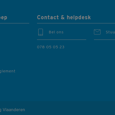
oep
Contact & helpdesk
Bel ons
Stuu
078 05 05 23
eglement
g Vlaanderen