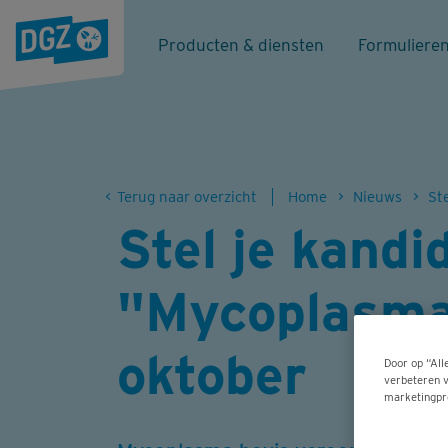
Producten & diensten
Formuliere
Terug naar overzicht
Home
Nieuws
Stel je kandi
"Mycoplasma 
oktober
Door op “All
verbeteren v
marketingpr