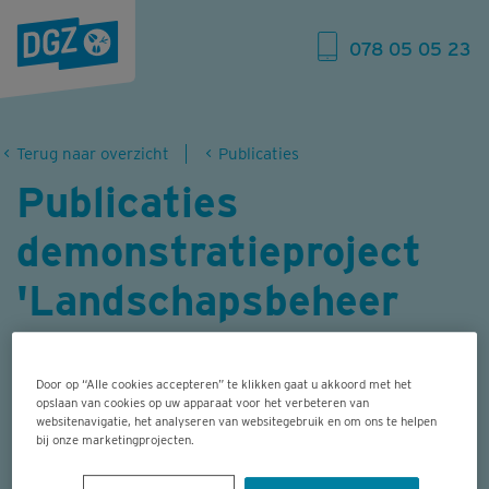
078 05 05 23
Terug naar overzicht
Publicaties
Publicaties
demonstratieproject
'Landschapsbeheer
met schapen'
Door op “Alle cookies accepteren” te klikken gaat u akkoord met het
opslaan van cookies op uw apparaat voor het verbeteren van
De klassieke schapenhouderij, gericht op
websitenavigatie, het analyseren van websitegebruik en om ons te helpen
bij onze marketingprojecten.
vleesproductie, is in Vlaanderen weinig
rendabel. Anderzijds zijn er nogal wat