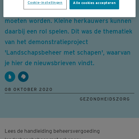
Cookie-instellingen
Alle cookies accepteren
gebieden en gronden die onderhouden
moeten worden. Kleine herkauwers kunnen
daarbij een rol spelen. Dit was de thematiek
van het demonstratieproject
'Landschapsbeheer met schapen', waarvan
je hier de nieuwsbrieven vindt.
08 OKTOBER 2020
GEZONDHEIDSZORG
Lees de handleiding beheersvergoeding