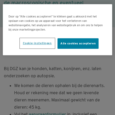
de macroscopische en eventueel
histologische bevindingen.
Door op “Alle cookies accepteren” te klikken gaat u akkoord met het
opslaan van cookies op uw apparaat voor het verbeteren van
websitenavigatie, het analyseren van websitegebruik en om ons te helpen
bij onze marketingprojecten.
OPHALING AUTOPSIE AANVRAGEN
Cookie-instellingen
Alle cookies accepteren
Bij DGZ kan je honden, katten, konijnen, enz. laten
onderzoeken op autopsie.
We komen de dieren ophalen bij de dierenarts.
Houd er rekening mee dat we geen levende
dieren meenemen. Maximaal gewicht van de
dieren: 45 kg.
Vul het
aanvraagformulier
in, inclusief een