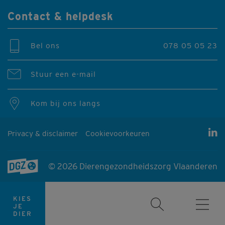
Contact & helpdesk
Bel ons
078 05 05 23
Stuur een e-mail
Kom bij ons langs
Privacy & disclaimer
Cookievoorkeuren
© 2026 Dierengezondheidszorg Vlaanderen
Producten & diensten
KIES
RUNDVEE
VARKENS
JE
DIER
Formulieren