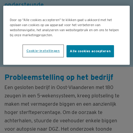
ondersteunde.
Door op “Alle cookies accepteren” te klikken gaat u akkoord met het
opslaan van cookies op uw apparaat voor het verbeteren van
30 MEI 2024
websitenavigatie, het analyseren van websitegebruik en om ons te helpen
bij onze marketingprojecten.
GEZONDHEIDSZORG
Facebook
LinkedIn
WhatsApp
X
Email
Print
Cookie-instellingen
Alle cookies accepteren
Probleemstelling op het bedrijf
Een gesloten bedrijf in Oost-Vlaanderen met 180
zeugen in een 5-wekensysteem, kreeg plotseling te
maken met vermagerde biggen en een aanzienlijk
hoger sterftepercentage. Om de oorzaak te
achterhalen, stuurde de veehouder enkele biggen
voor autopsie naar DGZ. Het onderzoek toonde