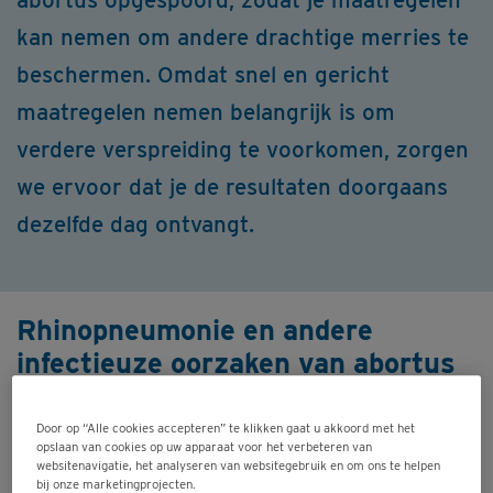
kan nemen om andere drachtige merries te
beschermen. Omdat snel en gericht
maatregelen nemen belangrijk is om
verdere verspreiding te voorkomen, zorgen
we ervoor dat je de resultaten doorgaans
dezelfde dag ontvangt.
Rhinopneumonie en andere
infectieuze oorzaken van abortus
Rhinopneumonie, veroorzaakt door het equine
herpesvirus (EHV-1), is één van de
belangrijkste
Door op “Alle cookies accepteren” te klikken gaat u akkoord met het
opslaan van cookies op uw apparaat voor het verbeteren van
infectieuze oorzaken van abortus
bij paarden. Het
websitenavigatie, het analyseren van websitegebruik en om ons te helpen
bij onze marketingprojecten.
virus kan zich via de bloedbaan verspreiden naar