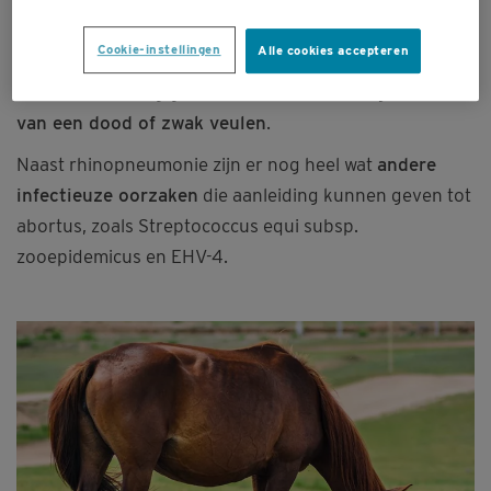
verschillende organen. Wanneer het virus in
Cookie-instellingen
Alle cookies accepteren
de
baarmoeder
van een drachtige merrie terechtkomt,
kan dit aanleiding geven tot
abortus of de geboorte
van een dood of zwak veulen
.
Naast rhinopneumonie zijn er nog heel wat
andere
infectieuze oorzaken
die aanleiding kunnen geven tot
abortus, zoals Streptococcus equi subsp.
zooepidemicus en EHV-4.