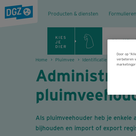
Producten & diensten
Formuliere
KIES
Identifica
JE
DIER
Door op “All
verbeteren v
Home
Pluimvee
Identificatie & registratie (I&R) van pluimvee
marketingpr
Administrati
pluimveehou
Als pluimveehouder heb je enkele ad
bijhouden en import of export regi