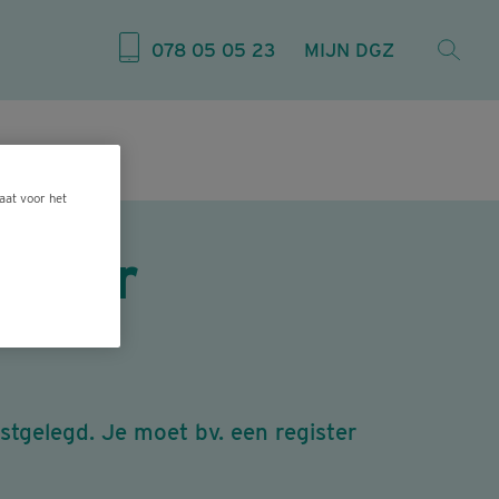
078 05 05 23
MIJN DGZ
aat voor het
 voor
astgelegd. Je moet bv. een register