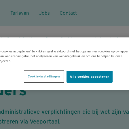
n
Tarieven
Jobs
Contact
tie & registratie
Gezondheidszorg
Laboratorium
e cookies accepteren” te klikken gaat u akkoord met het opslaan van cookies op uw appar
an websitenavigatie, het analyseren van websitegebruik en om ons te helpen bij onze
Administratieve verplichtingen voor pluimveehouders
ojecten.
eve verplichtingen
Cookie-instellingen
Alle cookies accepteren
ders
ministratieve verplichtingen die bij wet zijn v
streren via Veeportaal.