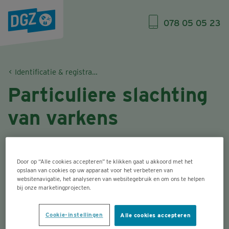
078 05 05 23
Identificatie & registratie (I&R)
Particuliere slachting
van varkens
Wil je een varken laten slachten voor eigen
Door op “Alle cookies accepteren” te klikken gaat u akkoord met het
gebruik binnen je gezin? Dan spreken we
opslaan van cookies op uw apparaat voor het verbeteren van
websitenavigatie, het analyseren van websitegebruik en om ons te helpen
van een particuliere slachting. Hoe zorg je
bij onze marketingprojecten.
ervoor dat dit administratief geregeld is?
Cookie-instellingen
Alle cookies accepteren