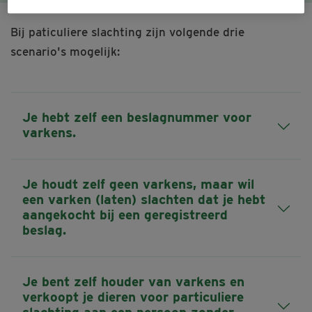
Bij paticuliere slachting zijn volgende drie
scenario's mogelijk:
Je hebt zelf een beslagnummer voor
varkens.
Je houdt zelf geen varkens, maar wil
een varken (laten) slachten dat je hebt
aangekocht bij een geregistreerd
beslag.
Je bent zelf houder van varkens en
verkoopt je dieren voor particuliere