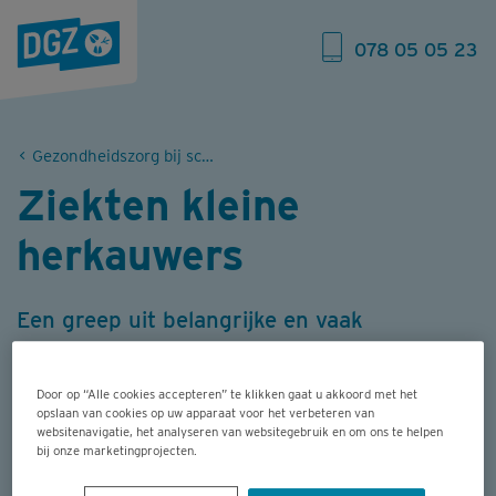
078 05 05 23
Gezondheidszorg bij schapen, geiten, herten en kameelachtigen
Ziekten kleine
herkauwers
Een greep uit belangrijke en vaak
voorkomende ziekten en aandoeningen
waar schapen, geiten en herten in
Door op “Alle cookies accepteren” te klikken gaat u akkoord met het
opslaan van cookies op uw apparaat voor het verbeteren van
aanraking mee kunnen komen.
websitenavigatie, het analyseren van websitegebruik en om ons te helpen
bij onze marketingprojecten.