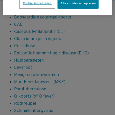
Cookie-instellingen
Alle cookies accepteren
Blauwtong
Boosaardige catarraal koorts
CAE
Caseous lymfadenitis (CL)
Clostridium perfringens
Coccidiose
Epizootic haemorrhagic disease (EHD)
Huidparasieten
Leverbot
Maag- en darmwormen
Mond-en-klauwzeer (MKZ)
Paratuberculose
Q-koorts (of Q-fever)
Rotkreupel
Schmallenbergvirus