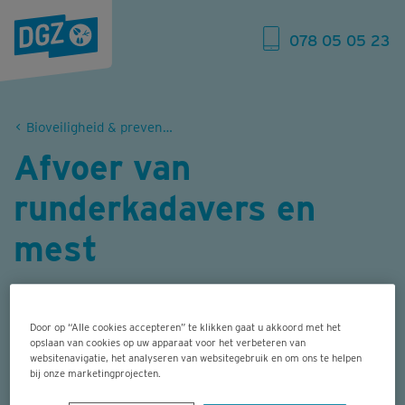
078 05 05 23
Bioveiligheid & preventie rundvee
Afvoer van
runderkadavers en
mest
Als er een dier sterft op je bedrijf, gaat het
meestal om een ziek dier. De kans is dus
Door op “Alle cookies accepteren” te klikken gaat u akkoord met het
opslaan van cookies op uw apparaat voor het verbeteren van
groot dat kadavers besmet zijn, waardoor
websitenavigatie, het analyseren van websitegebruik en om ons te helpen
bij onze marketingprojecten.
ze een risico vormen voor de overige